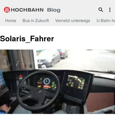
Zum
Inhalt
Home
Bus in Zukunft
Vernetzt unterwegs
U-Bahn h
Solaris_Fahrer