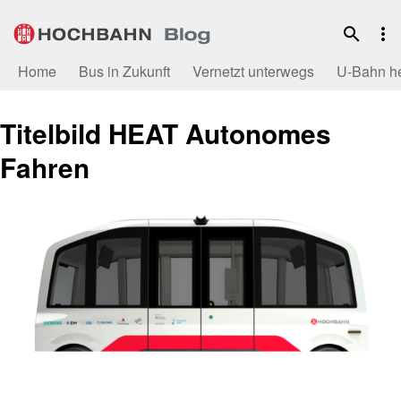
Zum
Inhalt
Home
Bus in Zukunft
Vernetzt unterwegs
U-Bahn h
Titelbild HEAT Autonomes
Fahren