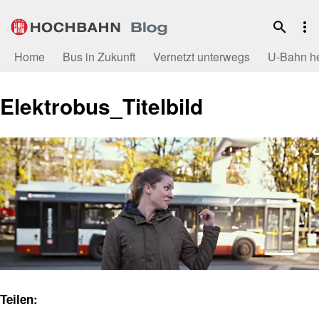
Zum
Inhalt
Home
Bus in Zukunft
Vernetzt unterwegs
U-Bahn h
Elektrobus_Titelbild
Teilen: