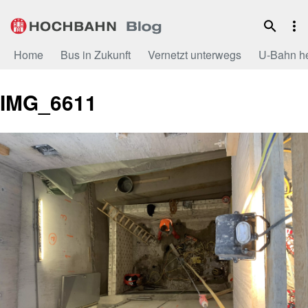
Zum
Inhalt
Home
Bus in Zukunft
Vernetzt unterwegs
U-Bahn h
IMG_6611