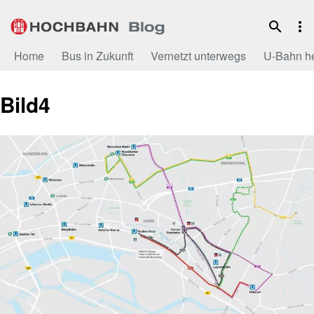
Zum
Inhalt
Home
Bus in Zukunft
Vernetzt unterwegs
U-Bahn h
Bild4