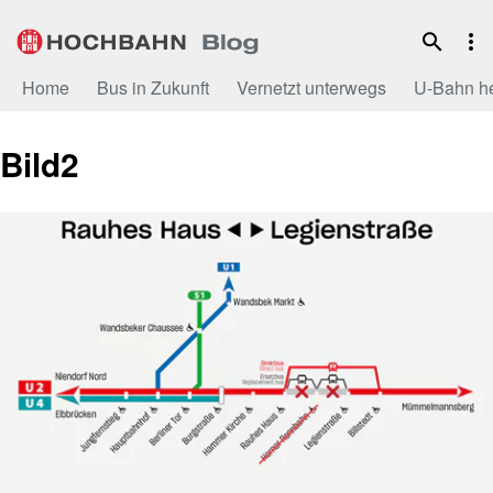
Zum
Inhalt
Home
Bus in Zukunft
Vernetzt unterwegs
U-Bahn h
Bild2