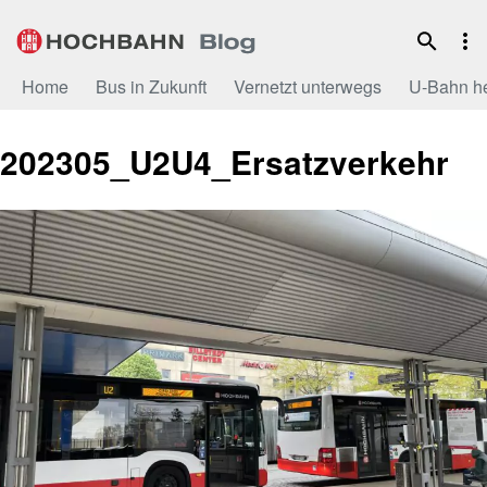
Zum
Inhalt
Home
Bus in Zukunft
Vernetzt unterwegs
U-Bahn h
202305_U2U4_Ersatzverkehr