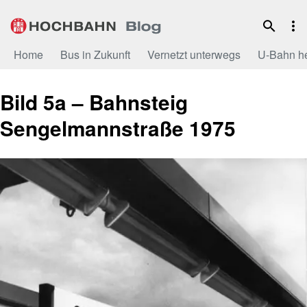
Zum
Inhalt
Home
Bus in Zukunft
Vernetzt unterwegs
U-Bahn h
Bild 5a – Bahnsteig
Sengelmannstraße 1975