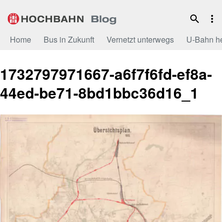
Zum
Inhalt
Home
Bus in Zukunft
Vernetzt unterwegs
U-Bahn h
1732797971667-a6f7f6fd-ef8a-
44ed-be71-8bd1bbc36d16_1