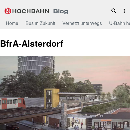
Zum
Inhalt
Home
Bus in Zukunft
Vernetzt unterwegs
U-Bahn h
BfrA-Alsterdorf