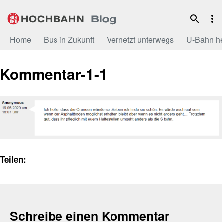
Zum
Inhalt
Home
Bus in Zukunft
Vernetzt unterwegs
U-Bahn h
Kommentar-1-1
Teilen:
Schreibe einen Kommentar