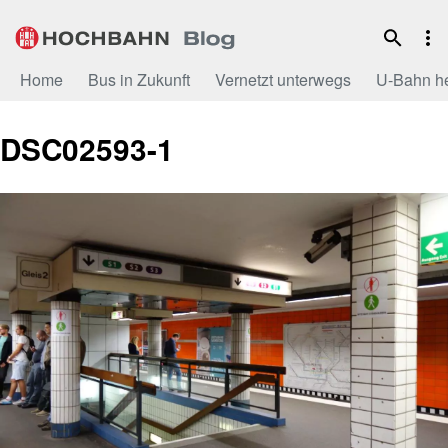
Zum
Inhalt
Home
Bus in Zukunft
Vernetzt unterwegs
U-Bahn h
DSC02593-1