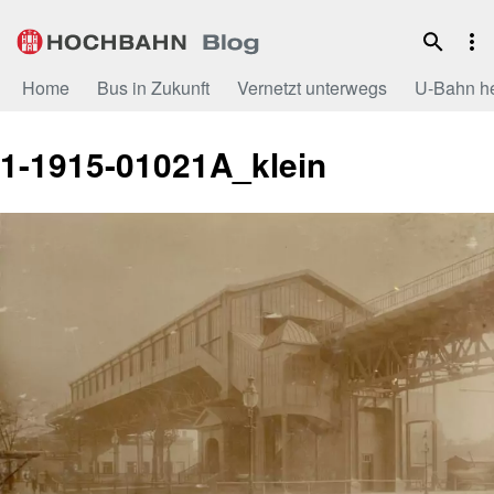
Zum
Inhalt
Home
Bus in Zukunft
Vernetzt unterwegs
U-Bahn h
1-1915-01021A_klein