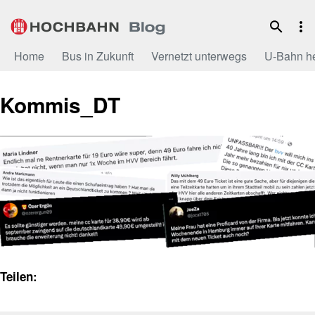
Zum
Inhalt
Home
Bus in Zukunft
Vernetzt unterwegs
U-Bahn h
Kommis_DT
Teilen: