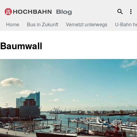
Zum
Inhalt
Home
Bus in Zukunft
Vernetzt unterwegs
U-Bahn h
Baumwall