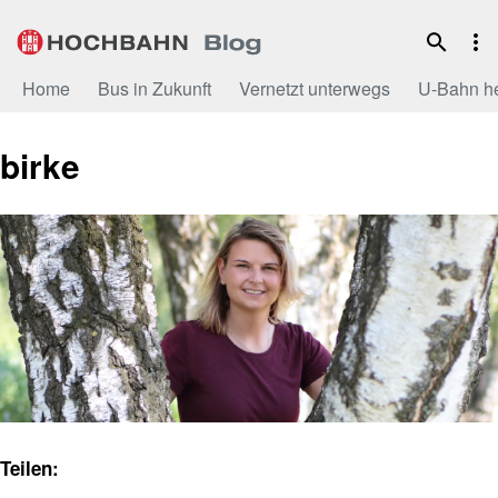
Zum
Inhalt
Home
Bus in Zukunft
Vernetzt unterwegs
U-Bahn h
birke
Teilen: