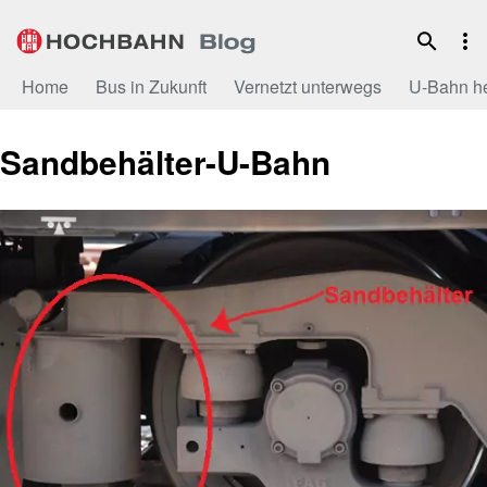
Zum
Inhalt
Home
Bus in Zukunft
Vernetzt unterwegs
U-Bahn h
Sandbehälter-U-Bahn