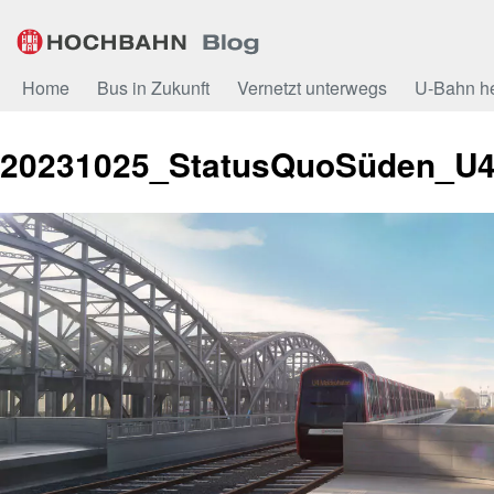
Zum
Inhalt
Home
Bus in Zukunft
Vernetzt unterwegs
U-Bahn h
20231025_StatusQuoSüden_U4