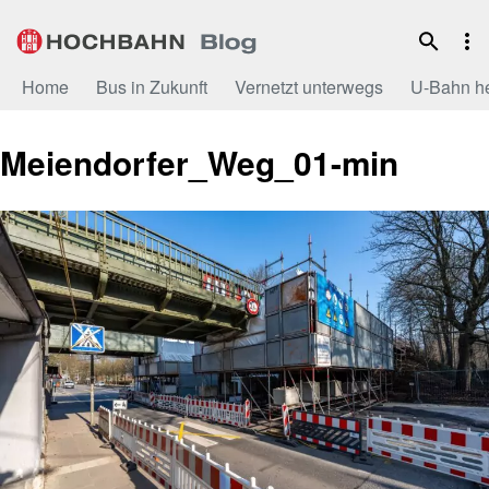
Zum
Inhalt
Home
Bus in Zukunft
Vernetzt unterwegs
U-Bahn h
Meiendorfer_Weg_01-min