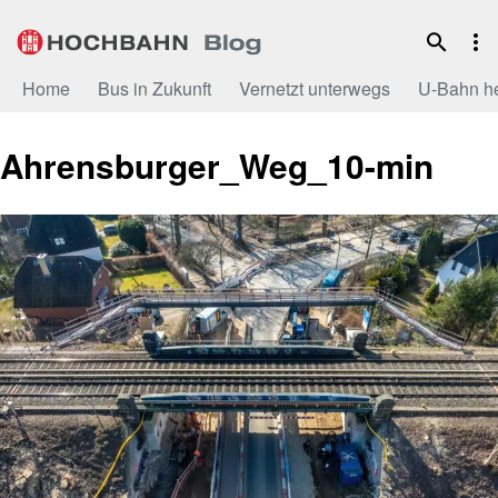
Zum
Inhalt
Home
Bus in Zukunft
Vernetzt unterwegs
U-Bahn h
Ahrensburger_Weg_10-min