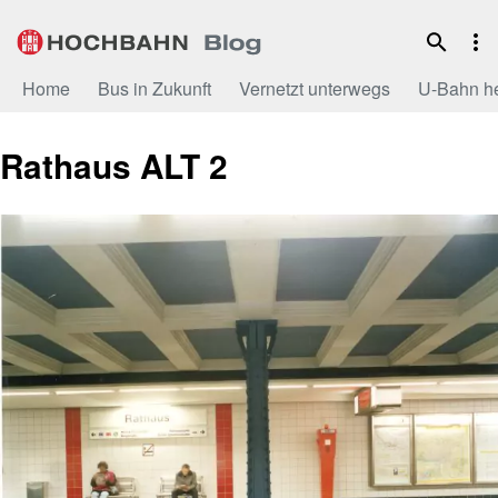
Zum
Inhalt
Home
Bus in Zukunft
Vernetzt unterwegs
U-Bahn h
Rathaus ALT 2