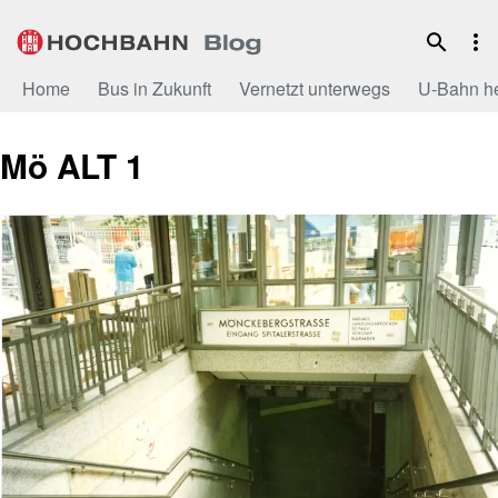
Zum
Inhalt
Home
Bus in Zukunft
Vernetzt unterwegs
U-Bahn h
Mö ALT 1