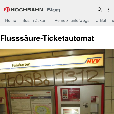
Zum
Inhalt
Home
Bus in Zukunft
Vernetzt unterwegs
U-Bahn h
Flusssäure-Ticketautomat