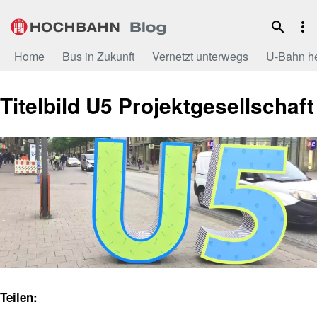
Zum
Inhalt
Home
Bus in Zukunft
Vernetzt unterwegs
U-Bahn h
Titelbild U5 Projektgesellschaft
Teilen: