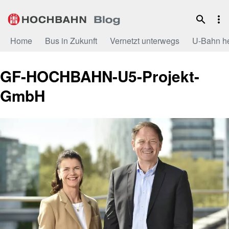
Zum
Inhalt
Home
Bus in Zukunft
Vernetzt unterwegs
U-Bahn h
GF-HOCHBAHN-U5-Projekt-
GmbH