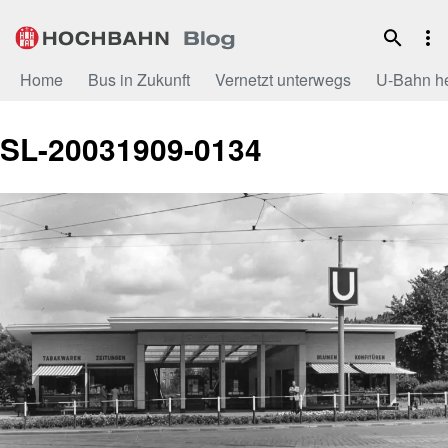
Zum
Inhalt
Home
Bus in Zukunft
Vernetzt unterwegs
U-Bahn h
SL-20031909-0134