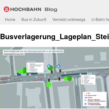
Zum
Inhalt
Home
Bus in Zukunft
Vernetzt unterwegs
U-Bahn h
Busverlagerung_Lageplan_Ste