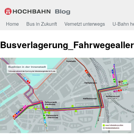
Zum
Inhalt
Home
Bus in Zukunft
Vernetzt unterwegs
U-Bahn h
Busverlagerung_Fahrwegealler