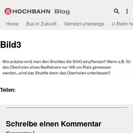
Zum
Inhalt
Home
Bus in Zukunft
Vernetzt unterwegs
U-Bahn h
Bild3
Teilen:
Schreibe einen Kommentar
Kommentar
*