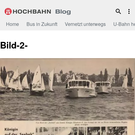
Zum
Inhalt
Home
Bus in Zukunft
Vernetzt unterwegs
U-Bahn h
Bild-2-