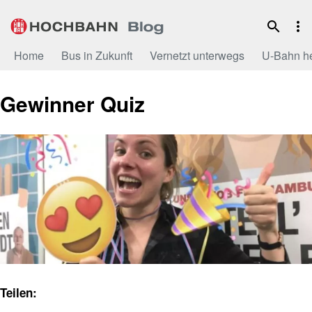
Zum
Inhalt
Home
Bus in Zukunft
Vernetzt unterwegs
U-Bahn h
Gewinner Quiz
Teilen: