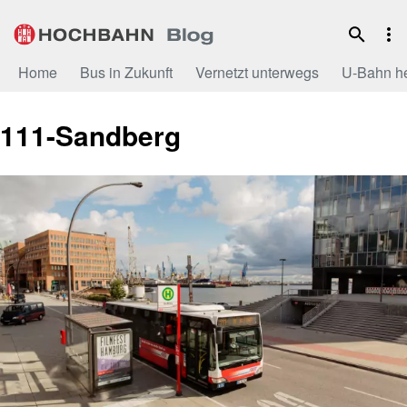
Zum
Inhalt
Home
Bus in Zukunft
Vernetzt unterwegs
U-Bahn h
111-Sandberg