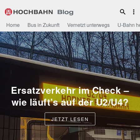
Zum
Inhalt
Home
Bus in Zukunft
Vernetzt unterwegs
U-Bahn h
Ersatzverkehr im Check –
wie läuft’s auf der U2/U4?
JETZT LESEN